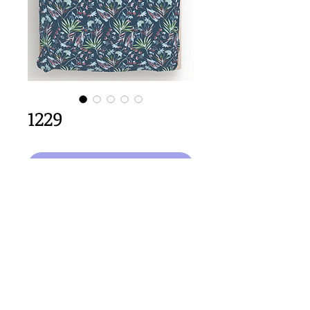
1229
Dodaj do koszyka
32cm x 64cm  size
Important Copyright Notice
All designs displayed on this website are the copyright
property of Claire Louise Designs. I maintain creation
records for all original works. Any reproduction of the