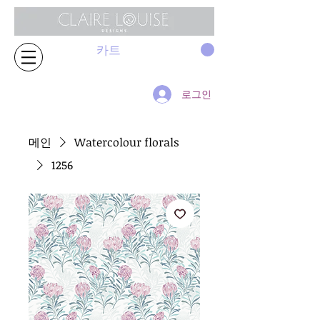
카트
로그인
메인
Watercolour florals
1256