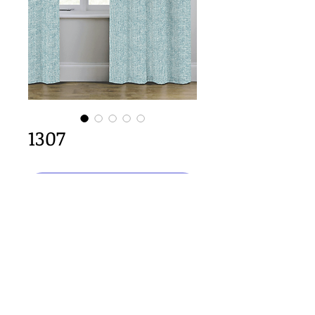
1307
カートに追加する
64cm x 64cm  size
Important Copyright Notice
All designs displayed on this website are the copyright